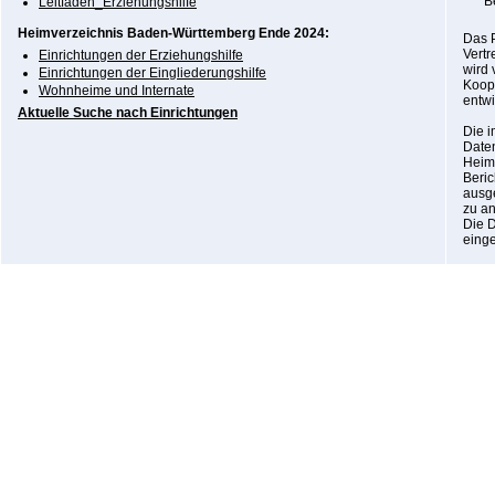
B
Leitfaden_Erziehungshilfe
Heimverzeichnis Baden-Württemberg Ende 2024:
Das P
Vertr
Einrichtungen der Erziehungshilfe
wird 
Einrichtungen der Eingliederungshilfe
Koope
Wohnheime und Internate
entwi
Aktuelle Suche nach Einrichtungen
Die 
Daten
Heima
Beri
ausg
zu an
Die 
einge