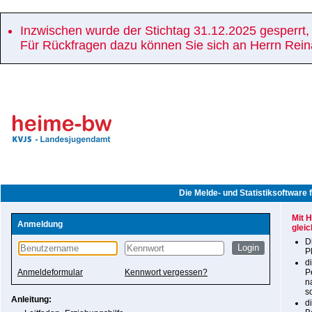
Inzwischen wurde der Stichtag 31.12.2025 gesperrt,
Für Rückfragen dazu können Sie sich an Herrn Rei
Die Melde- und Statistiksoftware
Mit 
Anmeldung
gleic
D
P
d
Anmeldeformular
Kennwort vergessen?
P
n
s
Anleitung:
d